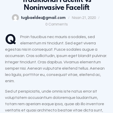
Traditional Facelift vs
Noninvasive Facelift
tugbaeldes@gmail.com
Nisan 21, 2020
0
Comments
Q
Proin faucibus nec mauris a sodales, sed
elementum mi tincidunt. Sed eget viverra
egestas nisi in consequat. Fusce sodales augue a
accumsan. Cras sollicitudin, ipsum eget blandit pulvinar.
Integer tincidunt. Cras dapibus. Vivamus elementum
semper nisi. Aenean vulputate eleifend tellus. Aenean
leo ligula, porttitor eu, consequat vitae, eleifend ac,
enim.
Sed ut perspiciatis, unde omnis iste natus error sit
voluptatem accusantium doloremque laudantium,
totam rem aperiam eaque ipsa, quae ab illo inventore
veritatis et quasi architecto beatae vitae dicta sunt,