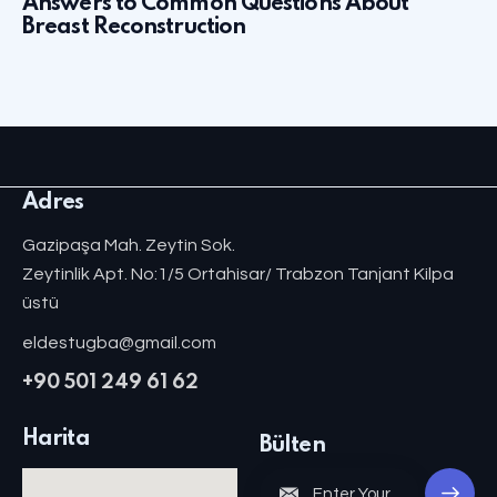
Answers to Common Questions About
Breast Reconstruction
Adres
Gazipaşa Mah. Zeytin Sok.
Zeytinlik Apt. No:1/5 Ortahisar/ Trabzon Tanjant Kilpa
üstü
eldestugba@gmail.com
+90 501 249 61 62
Harita
Bülten
Subscri