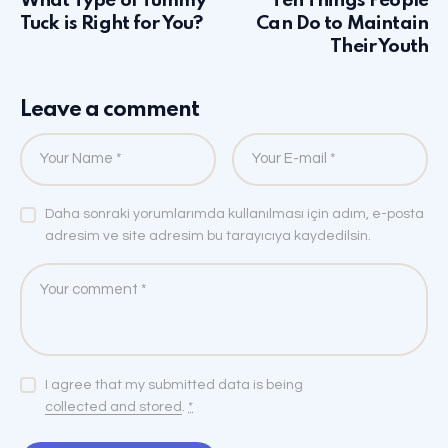
What Type of Tummy
Ten Things People
Tuck is Right for You?
Can Do to Maintain
Their Youth
Leave a comment
Daha sonraki yorumlarımda kullanılması için adım, e-posta
adresim ve site adresim bu tarayıcıya kaydedilsin.
I agree that my submitted data is being
collected and stored
.
*