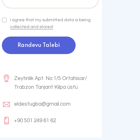
I agree that my submitted data is being
collected and stored
.
Zeytinlik Apt. No:1/5 Ortahisar/
Trabzon Tanjant Kilpa üstü
eldestugba@gmail.com
+90 501 249 61 62