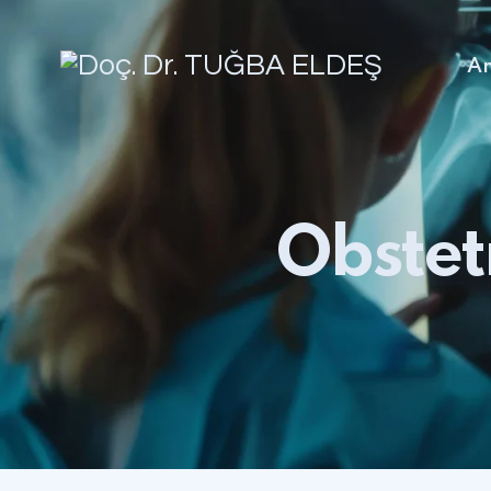
An
Obstetr