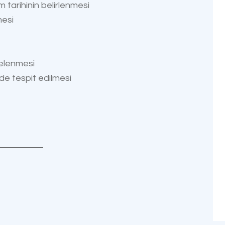
 tarihinin belirlenmesi
mesi
celenmesi
e tespit edilmesi