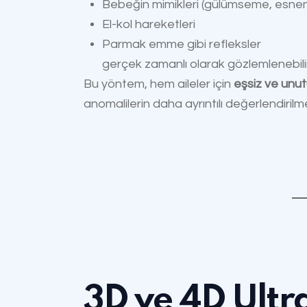
Bebeğin mimikleri (gülümseme, esne
El-kol hareketleri
Parmak emme gibi refleksler
gerçek zamanlı olarak gözlemlenebilir
Bu yöntem, hem aileler için
eşsiz ve unu
anomalilerin daha ayrıntılı değerlendirilm
3D ve 4D Ult