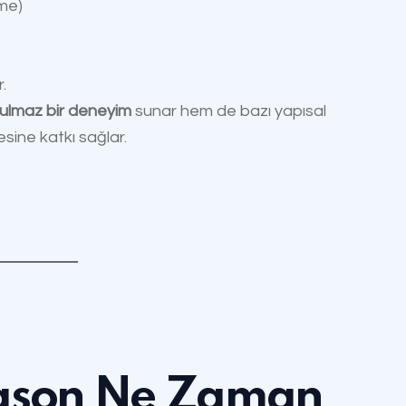
me)
.
tulmaz bir deneyim
sunar hem de bazı yapısal
esine katkı sağlar.
rason Ne Zaman