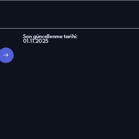
Son güncellenme tarihi:
01.11.2025
ubscrib
e